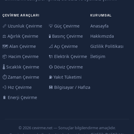
ÇEVIRME ARAÇLARI
KURUMSAL
📏 Uzunluk Çevirme
💡 Güç Çevirme
Anasayfa
⚖️ Ağırlık Çevirme
🧪 Basınç Çevirme
Hakkımızda
🗺️ Alan Çevirme
📐 Açı Çevirme
Gizlilik Politikası
📦 Hacim Çevirme
🔌 Elektrik Çevirme
İletişim
🌡️ Sıcaklık Çevirme
💱 Döviz Çevirme
⏱️ Zaman Çevirme
⛽ Yakıt Tüketimi
💨 Hız Çevirme
💾 Bilgisayar / Hafıza
🔋 Enerji Çevirme
© 2026 cevirme.net — Sonuçlar bilgilendirme amaçlıdır.