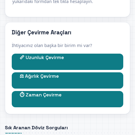
yukarıdaki formdan tek tıkla hesaplayın.
Diğer Çevirme Araçları
İhtiyacınız olan başka bir birim mi var?
📏 Uzunluk Çevirme
⚖️ Ağırlık Çevirme
⏱️ Zaman Çevirme
Sık Aranan Döviz Sorguları