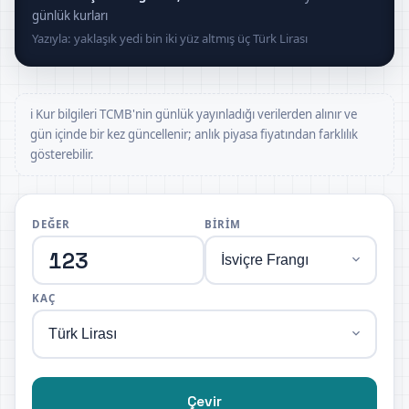
günlük kurları
Yazıyla: yaklaşık yedi bin iki yüz altmış üç Türk Lirası
ℹ️ Kur bilgileri TCMB'nin günlük yayınladığı verilerden alınır ve
gün içinde bir kez güncellenir; anlık piyasa fiyatından farklılık
gösterebilir.
DEĞER
BIRIM
KAÇ
Çevir