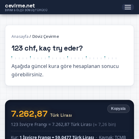
cevirme.net
BIRIM & ÖLÇÜ DÖNÜŞTÜRÜCÜ
Anasayfa
/
Döviz Çevirme
123 chf, kaç try eder?
Aşağıda güncel kura göre hesaplanan sonucu
görebilirsiniz.
Kopyala
7.262,87
Türk Lirası
123 İsviçre Frangı = 7.262,87 Türk Lirası
(≈ 7,26 bin)
Kur:
1 İsviçre Frangı = 59,0477 Türk Lirası
· Kaynak: TCMB