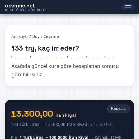
cevirme.net
BIRIM & ÖLÇÜ DÖNÜŞTÜRÜCÜ
Anasayfa
/
Döviz Çevirme
133 try, kaç irr eder?
Aşağıda güncel kura göre hesaplanan sonucu
görebilirsiniz.
Kopyala
13.300,00
İran Riyali
133 Türk Lirası = 13.300,00 İran Riyali
(≈ 13,30 bin)
Kur:
1 Türk Lirası = 100,0000 İran Riyali
· Kaynak: TCMB