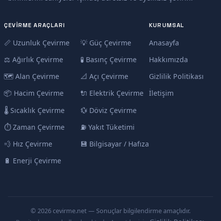
ÇEVIRME ARAÇLARI
KURUMSAL
📏 Uzunluk Çevirme
💡 Güç Çevirme
Anasayfa
⚖️ Ağırlık Çevirme
🧪 Basınç Çevirme
Hakkımızda
🗺️ Alan Çevirme
📐 Açı Çevirme
Gizlilik Politikası
📦 Hacim Çevirme
🔌 Elektrik Çevirme
İletişim
🌡️ Sıcaklık Çevirme
💱 Döviz Çevirme
⏱️ Zaman Çevirme
⛽ Yakıt Tüketimi
💨 Hız Çevirme
💾 Bilgisayar / Hafıza
🔋 Enerji Çevirme
© 2026 cevirme.net — Sonuçlar bilgilendirme amaçlıdır.