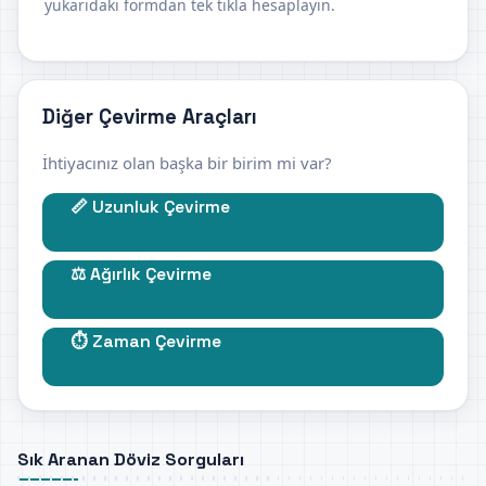
yukarıdaki formdan tek tıkla hesaplayın.
Diğer Çevirme Araçları
İhtiyacınız olan başka bir birim mi var?
📏 Uzunluk Çevirme
⚖️ Ağırlık Çevirme
⏱️ Zaman Çevirme
Sık Aranan Döviz Sorguları