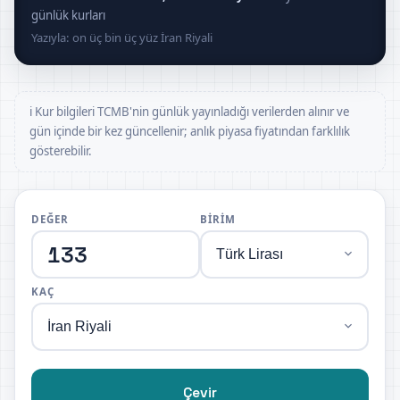
günlük kurları
Yazıyla: on üç bin üç yüz İran Riyali
ℹ️ Kur bilgileri TCMB'nin günlük yayınladığı verilerden alınır ve
gün içinde bir kez güncellenir; anlık piyasa fiyatından farklılık
gösterebilir.
DEĞER
BIRIM
KAÇ
Çevir