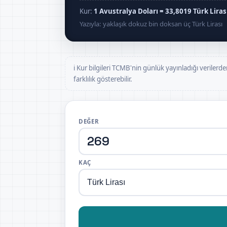
Kur:
1 Avustralya Doları = 33,8019 Türk Liras
Yazıyla: yaklaşık dokuz bin doksan üç Türk Lirası
ℹ️ Kur bilgileri TCMB'nin günlük yayınladığı verilerde
farklılık gösterebilir.
DEĞER
KAÇ