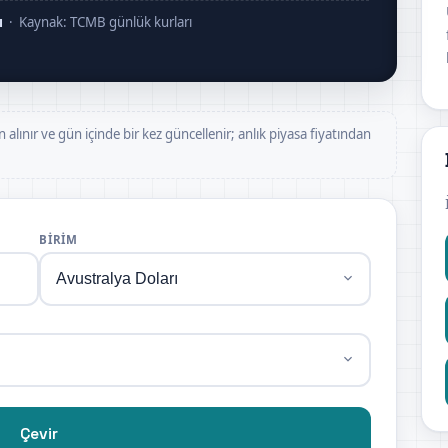
ı
· Kaynak: TCMB günlük kurları
n alınır ve gün içinde bir kez güncellenir; anlık piyasa fiyatından
BIRIM
Çevir