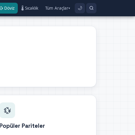
💱 Döviz
🌡️ Sıcaklık
Tüm Araçlar
🌙
▾
💱
Popüler Pariteler