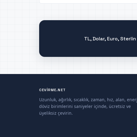
TL, Dolar, Euro, Sterl
CEVIRME.NET
Uzunluk, ağırlık, sıcaklık, zaman, hız, alan, enerj
döviz birimlerini saniyeler içinde, ücretsiz ve
üyeliksiz çevirin.