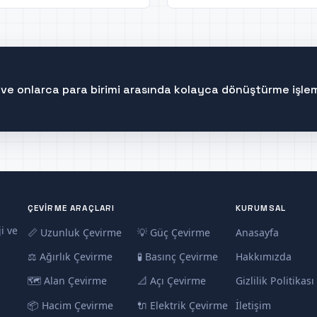
in ve onlarca para birimi arasında kolayca dönüştürme işleml
ÇEVIRME ARAÇLARI
KURUMSAL
i ve
📏 Uzunluk Çevirme
💡 Güç Çevirme
Anasayfa
⚖️ Ağırlık Çevirme
🧪 Basınç Çevirme
Hakkımızda
🗺️ Alan Çevirme
📐 Açı Çevirme
Gizlilik Politikası
📦 Hacim Çevirme
🔌 Elektrik Çevirme
İletişim