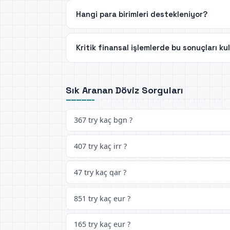
Hangi para birimleri destekleniyor?
Kritik finansal işlemlerde bu sonuçları ku
Sık Aranan Döviz Sorguları
367 try kaç bgn ?
407 try kaç irr ?
47 try kaç qar ?
851 try kaç eur ?
165 try kaç eur ?