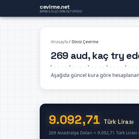
cevirme.net
BIRIM & ÖLÇÜ DÖNÜŞTÜRÜCÜ
Anasayfa
/
Döviz Çevirme
269 aud, kaç try ed
Aşağıda güncel kura göre hesaplanan 
9.092,71
Türk Lirası
269 Avustralya Doları = 9.092,71 Türk Lirası