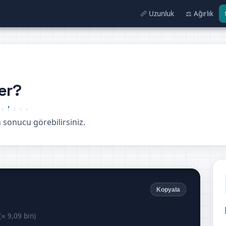
📏 Uzunluk
⚖️ Ağırlık
er?
sonucu görebilirsiniz.
Kopyala
(≈ 9,09 bin)