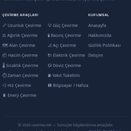
ÇEVIRME ARAÇLARI
KURUMSAL
📏 Uzunluk Çevirme
💡 Güç Çevirme
Anasayfa
⚖️ Ağırlık Çevirme
🧪 Basınç Çevirme
Hakkımızda
🗺️ Alan Çevirme
📐 Açı Çevirme
Gizlilik Politikası
📦 Hacim Çevirme
🔌 Elektrik Çevirme
İletişim
🌡️ Sıcaklık Çevirme
💱 Döviz Çevirme
⏱️ Zaman Çevirme
⛽ Yakıt Tüketimi
💨 Hız Çevirme
💾 Bilgisayar / Hafıza
🔋 Enerji Çevirme
© 2026 cevirme.net — Sonuçlar bilgilendirme amaçlıdır.