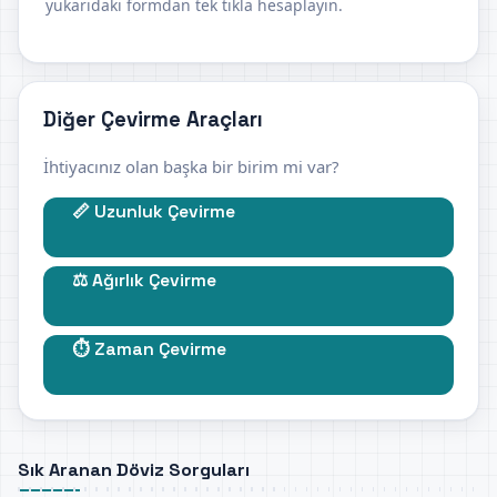
yukarıdaki formdan tek tıkla hesaplayın.
Diğer Çevirme Araçları
İhtiyacınız olan başka bir birim mi var?
📏 Uzunluk Çevirme
⚖️ Ağırlık Çevirme
⏱️ Zaman Çevirme
Sık Aranan Döviz Sorguları