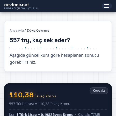
cevirme.net
BIRIM & ÖLÇÜ DÖNÜŞTÜRÜCÜ
Anasayfa
/
Döviz Çevirme
557 try, kaç sek eder?
Aşağıda güncel kura göre hesaplanan sonucu
görebilirsiniz.
Kopyala
110,38
İsveç Kronu
557 Türk Lirası = 110,38 İsveç Kronu
Kur:
1 Türk Lirası = 0,1982 İsveç Kronu
· Kaynak: TCMB