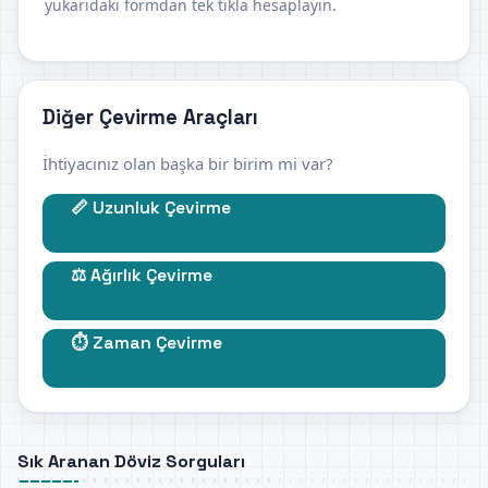
yukarıdaki formdan tek tıkla hesaplayın.
Diğer Çevirme Araçları
İhtiyacınız olan başka bir birim mi var?
📏 Uzunluk Çevirme
⚖️ Ağırlık Çevirme
⏱️ Zaman Çevirme
Sık Aranan Döviz Sorguları