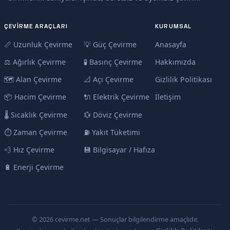
ÇEVIRME ARAÇLARI
KURUMSAL
📏 Uzunluk Çevirme
💡 Güç Çevirme
Anasayfa
⚖️ Ağırlık Çevirme
🧪 Basınç Çevirme
Hakkımızda
🗺️ Alan Çevirme
📐 Açı Çevirme
Gizlilik Politikası
📦 Hacim Çevirme
🔌 Elektrik Çevirme
İletişim
🌡️ Sıcaklık Çevirme
💱 Döviz Çevirme
⏱️ Zaman Çevirme
⛽ Yakıt Tüketimi
💨 Hız Çevirme
💾 Bilgisayar / Hafıza
🔋 Enerji Çevirme
© 2026 cevirme.net — Sonuçlar bilgilendirme amaçlıdır.