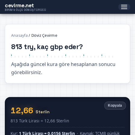
cevirme.net
BIRIM & ÖLÇÜ DÖNÜŞTÜRÜCÜ
Anasayfa
/
Döviz Çevirme
813 try, kaç gbp eder?
Aşağıda güncel kura göre hesaplanan sonucu
görebilirsiniz.
Kopyala
12,66
Sterlin
813 Türk Lirası = 12,66 Sterlin
Kur:
1 Türk Lirası = 0,0156 Sterlin
· Kaynak: TCMB günlük